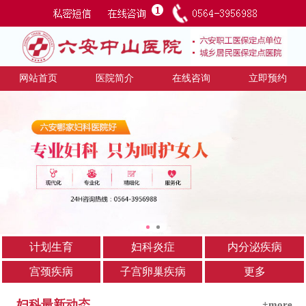
网站首页
医院简介
在线咨询
立即预约
计划生育
妇科炎症
内分泌疾病
宫颈疾病
子宫卵巢疾病
更多
妇科最新动态
+more