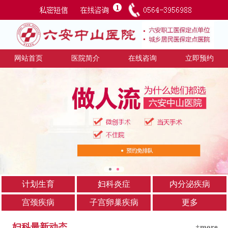
网站首页
医院简介
在线咨询
立即预约
计划生育
妇科炎症
内分泌疾病
宫颈疾病
子宫卵巢疾病
更多
妇科最新动态
+more