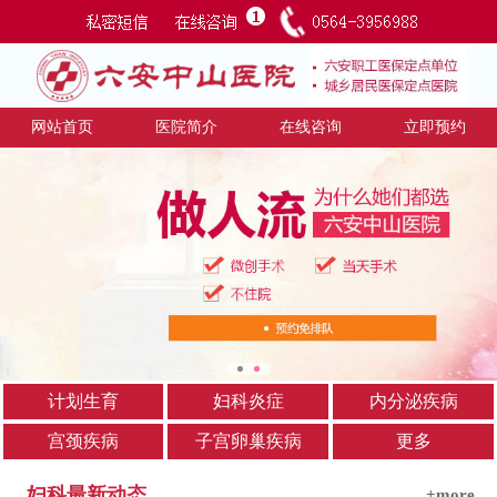
网站首页
医院简介
在线咨询
立即预约
计划生育
妇科炎症
内分泌疾病
宫颈疾病
子宫卵巢疾病
更多
妇科最新动态
+more