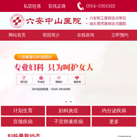
网站首页
医院简介
在线咨询
立即预约
计划生育
妇科炎症
内分泌疾病
宫颈疾病
子宫卵巢疾病
更多
妇科最新动态
+more