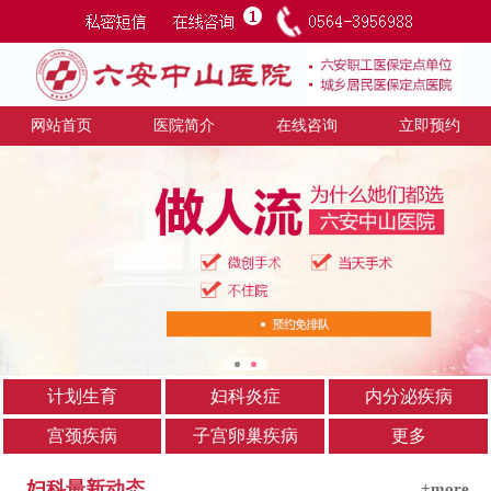
网站首页
医院简介
在线咨询
立即预约
计划生育
妇科炎症
内分泌疾病
宫颈疾病
子宫卵巢疾病
更多
妇科最新动态
+more